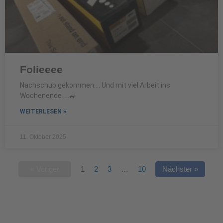
Folieeee
Nachschub gekommen…. Und mit viel Arbeit ins
Wochenende…..🚙
WEITERLESEN »
11. Oktober 2025
« Voriger
1
2
3
…
10
Nächster »