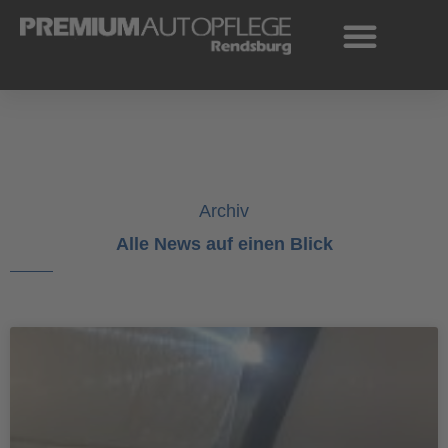
Zum
Inhalt
springen
Archiv
Alle News auf einen Blick
Seite
Seite
Seite
Seite