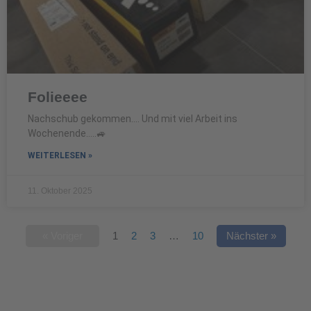
Folieeee
Nachschub gekommen…. Und mit viel Arbeit ins
Wochenende…..🚙
WEITERLESEN »
11. Oktober 2025
« Voriger
1
2
3
…
10
Nächster »