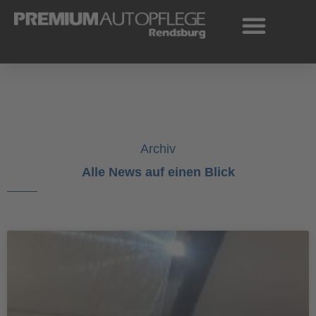
Zum
Inhalt
springen
Archiv
Alle News auf einen Blick
Seite
Seite
Seite
Seite