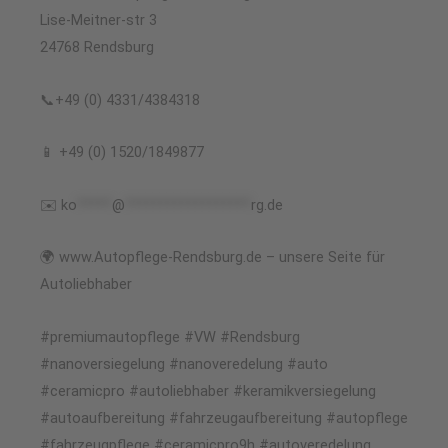
Lise-Meitner-str 3
24768 Rendsburg
📞+49 (0) 4331/4384318
📱 +49 (0) 1520/1849877
✉️
ko
*****
@
******************
rg.de
🌍 www.Autopflege-Rendsburg.de – unsere Seite für
Autoliebhaber
#premiumautopflege #VW #Rendsburg
#nanoversiegelung #nanoveredelung #auto
#ceramicpro #autoliebhaber #keramikversiegelung
#autoaufbereitung #fahrzeugaufbereitung #autopflege
#fahrzeugpflege #ceramicpro9h #autoveredelung