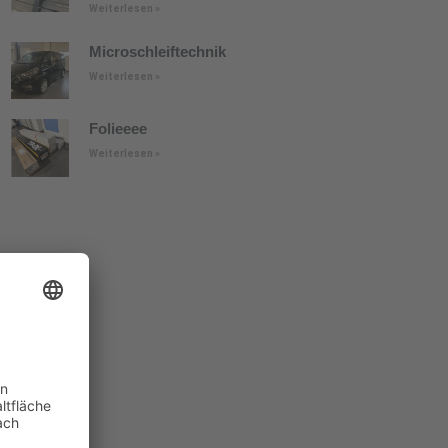
Weiterlesen »
Microschleiftechnik
Weiterlesen »
Folieeee
Weiterlesen »