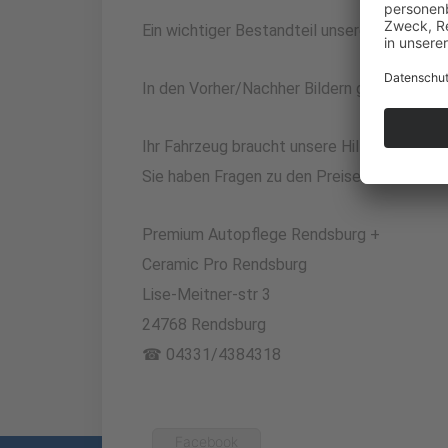
Ein wichtiger Bestandteil unserer Dienstlei
In den Vorher/Nachher Bildern gut zu sehen 
Ihr Fahrzeug braucht unsere Hilfe?
Sie haben Fragen zu den Preisen und unser
Premium Autopflege Rendsburg +
Ceramic Pro Rendsburg
Lise-Meitner-str 3
24768 Rendsburg
☎ 04331/4384318
Facebook