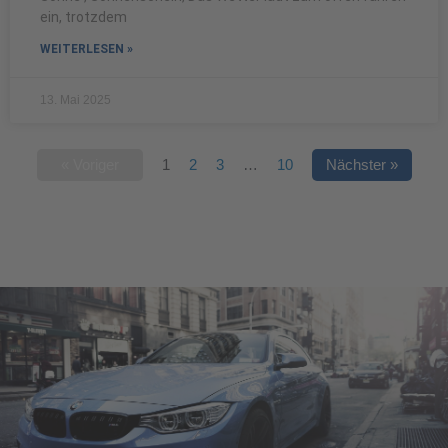
ein, trotzdem
WEITERLESEN »
13. Mai 2025
« Voriger
1
2
3
…
10
Nächster »