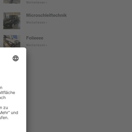
Weiterlesen »
Microschleiftechnik
Weiterlesen »
Folieeee
Weiterlesen »