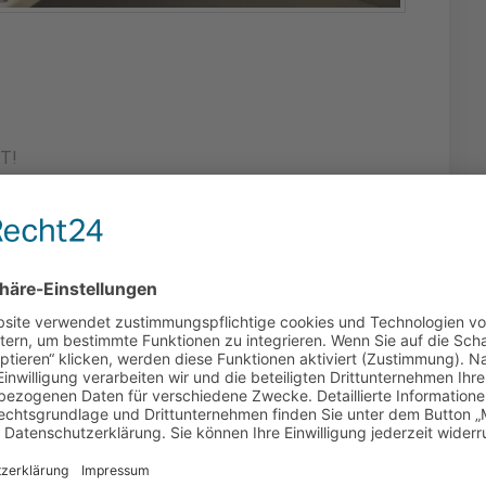
T!
imalen Schutz freuen!
hützt!
hen)
elung)
ung)
ung)