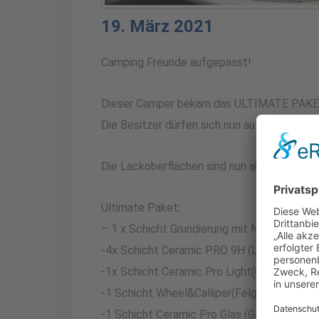
19. März 2021
Camping Freunde aufgepasst!
Dieser Camper bekam das ULTIMATE PAKE
Die Besitzer dürfen sich nun auf einen max
Die Lackoberflächen sind nun absolut gesc
Ultimate Paket:
– 1 x Schicht Grundierung mit Nano Polish
-4x Schicht Ceramic PRO 9H (Lackoberfläc
-1x Schicht Ceramic Pro Light(Glanzversieg
-1 Schicht Wheel&Calliper(Felgenversiegel
-1 Schicht Ceramic Pro Glas (Glasversiegel