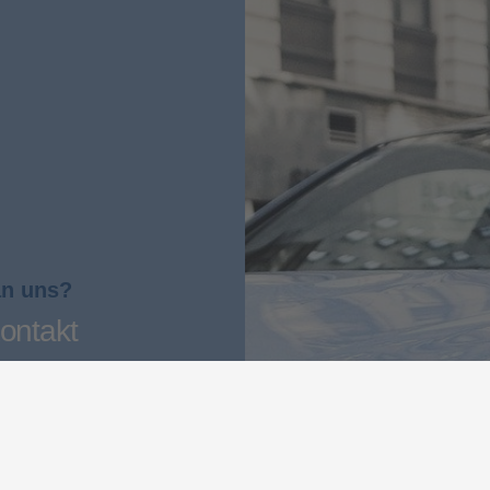
an uns?
ontakt
r