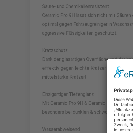
Säure- und Chemikalienresistent
Ceramic Pro 9H lässt sich nicht mit Säuren 
optimal gegen Fahrzeugreiniger in Waschsst
aggressive Flüssigkeiten geschützt.
Kratzschutz
Dank der glasartigen Overfläche und der h
effektiv gegen leichte Kratzer. Ab 4 Schi
mittelstarke Kratzer!
Einzigartiger Tiefenglanz
Mit Ceramic Pro 9H & Ceramic Pro Light erh
besonders bei dunklen & schwarzen Lacken
Wasserabweisend