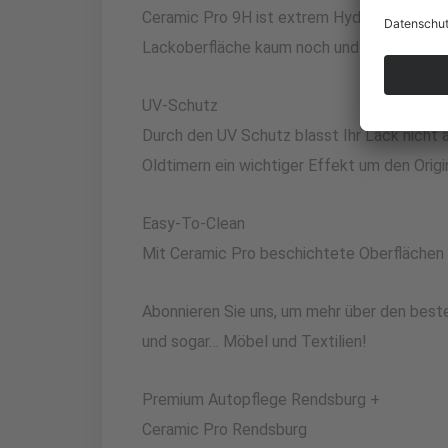
Ceramic Pro 9H ist extrem Hydrophob, das
Lackoberfläche kaum noch und reinigt sich f
UV-Schutz
Durch den UV Schutz blasst Ihr Lack nicht a
Oldtimern ein wichtiger Effekt um den Origi
Easy-To-Clean
Mit Ceramic Pro beschichtete Oberflächen l
Abonnieren Sie uns, um mehr über den beste
und sogar… Möbel und Textilien!
Premium Autopflege Rendsburg +
Ceramic Pro Rendsburg