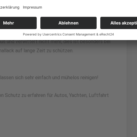
 heißt Wasserabweisend und somit verschmutzt die
ast von alleine in Verbindung mit Wasser.
us und verwittert nicht mehr, dies ist besonders bei
nallack auf lange Zeit zu schützen.
assen sich sehr einfach und mühelos reinigen!
n Schutz zu erfahren für Autos, Yachten, Luftfahrt