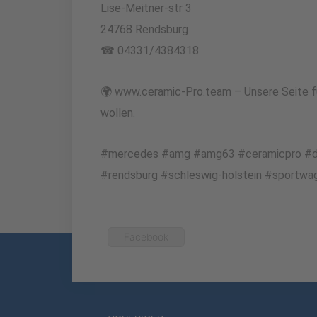
Lise-Meitner-str 3
24768 Rendsburg
☎ 04331/4384318
🌍 www.ceramic-Pro.team – Unsere Seite fü
wollen.
#mercedes #amg #amg63 #ceramicpro #deta
#rendsburg #schleswig-holstein #sportw
Facebook