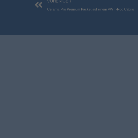
Zurück
VOHERIGER
Ceramic Pro Premium Packet auf einem VW T-Roc Cabrio