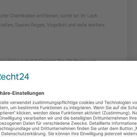
oder Chemikalien entfernen, somit ist Ihr Lack
raßen, Sauren Regen, Vogelkot und viele weitere
ohen Härte schützt Ceramic Pro 9H Ihren Lack
chten Ceramic Pro 9H schützt es sogar gegen
alten wir einen unvergleichbaren Tiefenglanz,
 kommt dieser Effekt besonders gut zur Geltung.