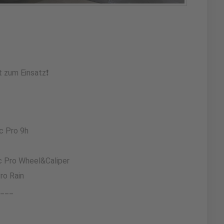
zum Einsatz❗️
c Pro 9h
c Pro Wheel&Caliper
ro Rain
___