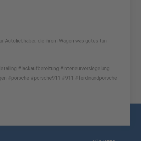
r Autoliebhaber, die ihrem Wagen was gutes tun
iling #lackaufbereitung #interieurversiegelung
agen #porsche #porsche911 #911 #ferdinandporsche