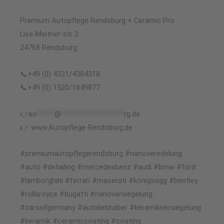
Premium Autopflege Rendsburg + Ceramic Pro
Lise-Meitner-str 3
24768 Rendsburg
📞+49 (0) 4331/4384318
📞+49 (0) 1520/1849877
👉
ko
*****
@
******************
rg.de
👉 www.Autopflege-Rendsburg.de
#premiumautopflegerendsburg #nanoveredelung
#auto #detailing #mercedesbenz #audi #bmw #ford
#lamborghini #ferrari #maserati #königsegg #bentley
#rollsroyce #bugatti #nanoversiegelung
#carsofgermany #autoliebhaber #keramikversiegelung
#keramik #ceramiccoating #coating