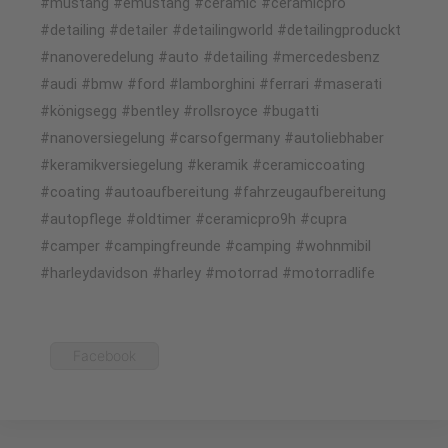
#mustang #emustang #ceramic #ceramicpro
#detailing #detailer #detailingworld #detailingproduckt
#nanoveredelung #auto #detailing #mercedesbenz
#audi #bmw #ford #lamborghini #ferrari #maserati
#königsegg #bentley #rollsroyce #bugatti
#nanoversiegelung #carsofgermany #autoliebhaber
#keramikversiegelung #keramik #ceramiccoating
#coating #autoaufbereitung #fahrzeugaufbereitung
#autopflege #oldtimer #ceramicpro9h #cupra
#camper #campingfreunde #camping #wohnmibil
#harleydavidson #harley #motorrad #motorradlife
Facebook