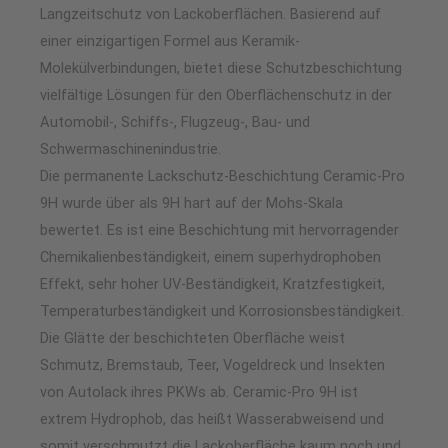
Langzeitschutz von Lackoberflächen. Basierend auf
einer einzigartigen Formel aus Keramik-
Molekülverbindungen, bietet diese Schutzbeschichtung
vielfältige Lösungen für den Oberflächenschutz in der
Automobil-, Schiffs-, Flugzeug-, Bau- und
Schwermaschinenindustrie.
Die permanente Lackschutz-Beschichtung Ceramic-Pro
9H wurde über als 9H hart auf der Mohs-Skala
bewertet. Es ist eine Beschichtung mit hervorragender
Chemikalienbeständigkeit, einem superhydrophoben
Effekt, sehr hoher UV-Beständigkeit, Kratzfestigkeit,
Temperaturbeständigkeit und Korrosionsbeständigkeit.
Die Glätte der beschichteten Oberfläche weist
Schmutz, Bremstaub, Teer, Vogeldreck und Insekten
von Autolack ihres PKWs ab. Ceramic-Pro 9H ist
extrem Hydrophob, das heißt Wasserabweisend und
somit verschmutzt die Lackoberfläche kaum noch und