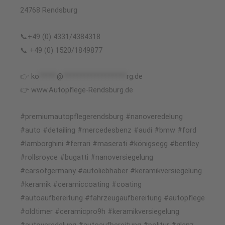
24768 Rendsburg
📞+49 (0) 4331/4384318
📞 +49 (0) 1520/1849877
👉
ko
*****
@
******************
rg.de
👉 www.Autopflege-Rendsburg.de
#premiumautopflegerendsburg #nanoveredelung
#auto #detailing #mercedesbenz #audi #bmw #ford
#lamborghini #ferrari #maserati #königsegg #bentley
#rollsroyce #bugatti #nanoversiegelung
#carsofgermany #autoliebhaber #keramikversiegelung
#keramik #ceramiccoating #coating
#autoaufbereitung #fahrzeugaufbereitung #autopflege
#oldtimer #ceramicpro9h #keramikversiegelung
#autoveredelung #autoaufbereitung #politur #glanz