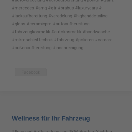
#mercedes #amg #gtr #brabus #luxurycars #
#lackaufbereitung #veredelung #highenddetailing
#gloss #ceramicpro #autoaufbereitung
#fahrzeugkosmetik #autokosmetik #handwäsche
#mikroschleiftechnik #fahrzeug #polieren #carcare
#außenaufbereitung #innenreinigung
Facebook
Wellness für Ihr Fahrzeug
Pflege und Aufbereitung von PKW, Booten, Yachten,