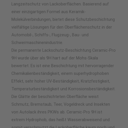
Langzeitschutz von Lackoberflächen. Basierend auf
einer einzigartigen Formel aus Keramik-
Molekülverbindungen, bietet diese Schutzbeschichtung
vielfältige Lösungen für den Oberflächenschutz in der
Automobil-, Schiffs-, Flugzeug-, Bau- und
Schwermaschinenindustrie.
Die permanente Lackschutz-Beschichtung Ceramic-Pro
9H wurde über als 9H hart auf der Mohs-Skala
bewertet. Es ist eine Beschichtung mit hervorragender
Chemikalienbeständigkeit, einem superhydrophoben
Effekt, sehr hoher UV-Beständigkeit, Kratzfestigkeit,
Temperaturbeständigkeit und Korrosionsbeständigkeit.
Die Glätte der beschichteten Oberfläche weist
Schmutz, Bremstaub, Teer, Vogeldreck und Insekten
von Autolack ihres PKWs ab. Ceramic-Pro 9H ist
extrem Hydrophob, das heißt Wasserabweisend und
somit verschmutzt die Lackoberfläche kaum noch und