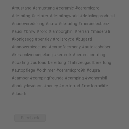
#mustang #emustang #ceramic #ceramicpro
#detailing #detailer #detailingworld #detailingproduckt
#nanoveredelung #auto #detailing #mercedesbenz
#audi #bmw #ford #lamborghini #ferrari #maserati
#königsegg #bentley #rollsroyce #bugatti
#nanoversiegelung #carsofgermany #autoliebhaber
#keramikversiegelung #keramik #ceramiccoating
#coating #autoaufbereitung #fahrzeugaufbereitung
#autopflege #oldtimer #ceramicpro9h #cupra
#camper #campingfreunde #camping #wohnmibil
#harleydavidson #harley #motorrad #motorradlife
#ducati
Facebook