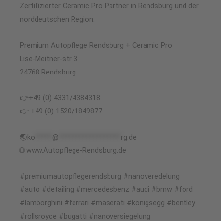
Zertifizierter Ceramic Pro Partner in Rendsburg und der
norddeutschen Region.
Premium Autopflege Rendsburg + Ceramic Pro
Lise-Meitner-str 3
24768 Rendsburg
👉+49 (0) 4331/4384318
👉 +49 (0) 1520/1849877
🌏
ko
*****
@
******************
rg.de
🌐 www.Autopflege-Rendsburg.de
#premiumautopflegerendsburg #nanoveredelung
#auto #detailing #mercedesbenz #audi #bmw #ford
#lamborghini #ferrari #maserati #königsegg #bentley
#rollsroyce #bugatti #nanoversiegelung