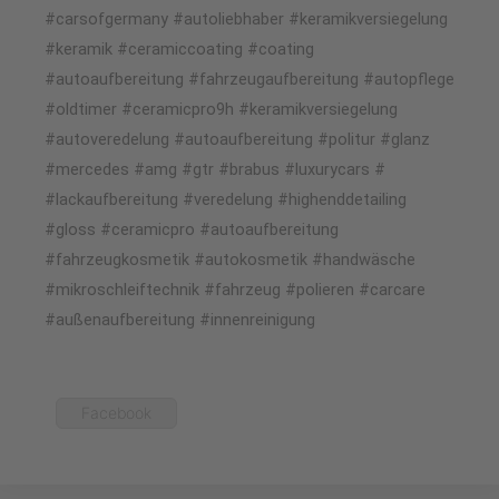
#carsofgermany #autoliebhaber #keramikversiegelung
#keramik #ceramiccoating #coating
#autoaufbereitung #fahrzeugaufbereitung #autopflege
#oldtimer #ceramicpro9h #keramikversiegelung
#autoveredelung #autoaufbereitung #politur #glanz
#mercedes #amg #gtr #brabus #luxurycars #
#lackaufbereitung #veredelung #highenddetailing
#gloss #ceramicpro #autoaufbereitung
#fahrzeugkosmetik #autokosmetik #handwäsche
#mikroschleiftechnik #fahrzeug #polieren #carcare
#außenaufbereitung #innenreinigung
Facebook