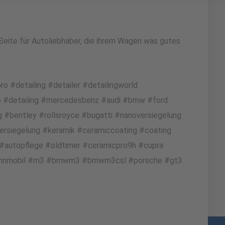
eite für Autoliebhaber, die ihrem Wagen was gutes
#detailing #detailer #detailingworld
o #detailing #mercedesbenz #audi #bmw #ford
g #bentley #rollsroyce #bugatti #nanoversiegelung
ersiegelung #keramik #ceramiccoating #coating
 #autopflege #oldtimer #ceramicpro9h #cupra
ohnmobil #m3 #bmwm3 #bmwm3csl #porsche #gt3