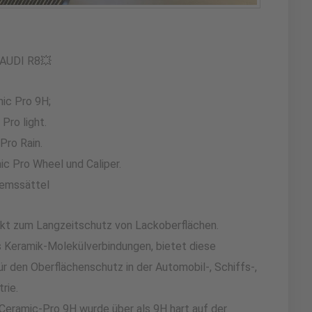
 AUDI R8💥
ic Pro 9H;
Pro light.
Pro Rain.
c Pro Wheel und Caliper.
remssättel
dukt zum Langzeitschutz von Lackoberflächen.
us Keramik-Molekülverbindungen, bietet diese
r den Oberflächenschutz in der Automobil-, Schiffs-,
rie.
eramic-Pro 9H wurde über als 9H hart auf der