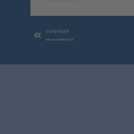
Zurück
VOHERIGER
Mikroschleiftechnik