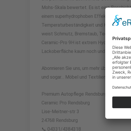
Mohs-Skala bewertet. Es ist eine Beschich
einem superhydrophoben Effekt, sehr hoher 
Temperaturbeständigkeit und Korrosionsbes
weist Schmutz, Bremstaub, Teer, Vogeldrec
Ceramic-Pro 9H ist extrem Hydrophob, das
Lackoberfläche kaum noch und reinigt sich f
Abonnieren Sie uns, um mehr über den beste
und sogar… Möbel und Textilien❗
Premium Autopflege Rendsburg +
Ceramic Pro Rendsburg
Lise-Meitner-str 3
24768 Rendsburg
📞 04331/4384318