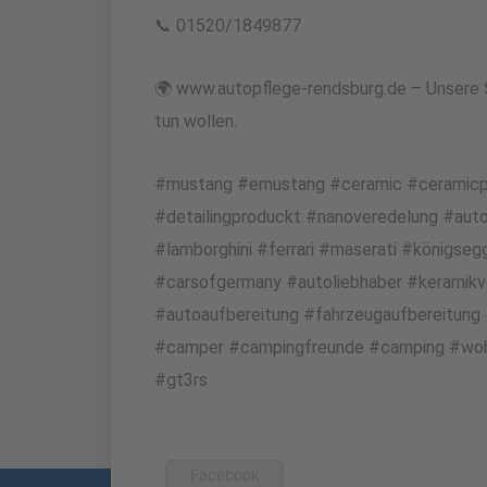
📞 01520/1849877
🌍 www.autopflege-rendsburg.de – Unsere S
tun wollen.
#mustang #emustang #ceramic #ceramicpro 
#detailingproduckt #nanoveredelung #aut
#lamborghini #ferrari #maserati #königseg
#carsofgermany #autoliebhaber #keramikv
#autoaufbereitung #fahrzeugaufbereitung
#camper #campingfreunde #camping #w
#gt3rs
Facebook