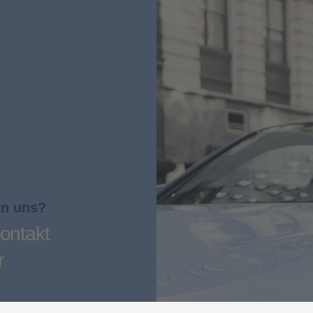
an uns?
ontakt
r