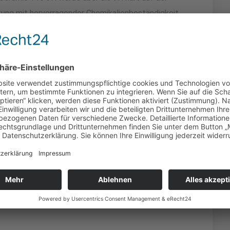
tung mit hervorragender Chemikalienbeständigkeit,
UV-Beständigkeit, Kratzfestigkeit,
tändigkeit. Die Glätte der beschichteten Oberfläche
k und Insekten von Autolack ihres PKWs ab.
 heißt Wasserabweisend und somit verschmutzt die
ast von alleine in Verbindung mit Wasser.
n Schutz zu erfahren für Autos, Yachten, Luftfahrt