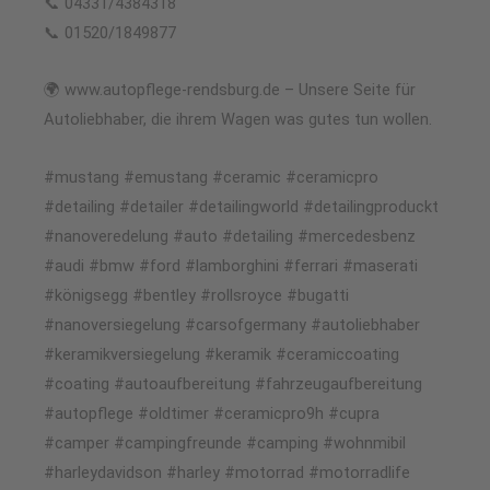
📞 04331/4384318
📞 01520/1849877
🌍 www.autopflege-rendsburg.de – Unsere Seite für
Autoliebhaber, die ihrem Wagen was gutes tun wollen.
#mustang #emustang #ceramic #ceramicpro
#detailing #detailer #detailingworld #detailingproduckt
#nanoveredelung #auto #detailing #mercedesbenz
#audi #bmw #ford #lamborghini #ferrari #maserati
#königsegg #bentley #rollsroyce #bugatti
#nanoversiegelung #carsofgermany #autoliebhaber
#keramikversiegelung #keramik #ceramiccoating
#coating #autoaufbereitung #fahrzeugaufbereitung
#autopflege #oldtimer #ceramicpro9h #cupra
#camper #campingfreunde #camping #wohnmibil
#harleydavidson #harley #motorrad #motorradlife