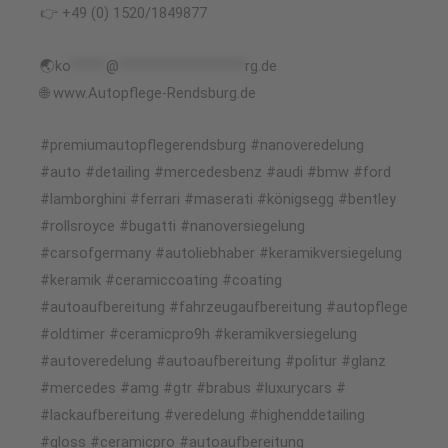
👉 +49 (0) 1520/1849877
🌏
ko
*****
@
******************
rg.de
🌐 www.Autopflege-Rendsburg.de
#premiumautopflegerendsburg #nanoveredelung
#auto #detailing #mercedesbenz #audi #bmw #ford
#lamborghini #ferrari #maserati #königsegg #bentley
#rollsroyce #bugatti #nanoversiegelung
#carsofgermany #autoliebhaber #keramikversiegelung
#keramik #ceramiccoating #coating
#autoaufbereitung #fahrzeugaufbereitung #autopflege
#oldtimer #ceramicpro9h #keramikversiegelung
#autoveredelung #autoaufbereitung #politur #glanz
#mercedes #amg #gtr #brabus #luxurycars #
#lackaufbereitung #veredelung #highenddetailing
#gloss #ceramicpro #autoaufbereitung