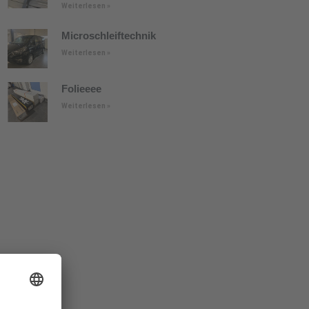
Weiterlesen »
Microschleiftechnik
Weiterlesen »
Folieeee
Weiterlesen »