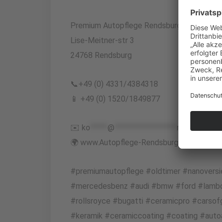
Premium Autopflege Rendsburg + Ceramic 
Lise-Meitner-str 3
24768 Rendsburg
📞+49 (0) 4331/4384318
📱 +49 (0) 1520/1849877
✉️
ko
*****
@
******************
rg.de
🌍 www.Autopflege-Rendsburg.de
#premiumautopflege #oldtimer #nanoversi
#mercedesbenz #audi #bmw #ford #lamborg
#rollsroyce #bugatti #ceramicpro #carsof
#keramik #ceramiccoating #coating #auto