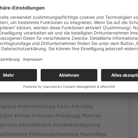
Pro
egelung #nanoveredelung #auto #detailing
hini #ferrari #maserati #königsegg #bentley
germany #autoliebhaber #keramikversiegelung
aufbereitung #fahrzeugaufbereitung #autopflege