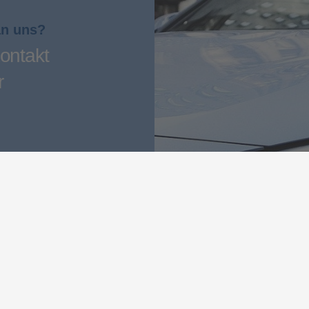
an uns?
ontakt
r