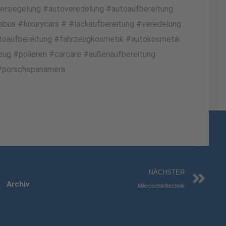
ersiegelung #autoveredelung #autoaufbereitung
bus #luxurycars # #lackaufbereitung #veredelung
utoaufbereitung #fahrzeugkosmetik #autokosmetik
eug #polieren #carcare #außenaufbereitung
 #porschepanamera
Nä
NÄCHSTER
Archiv
Mikroschleiftechnik