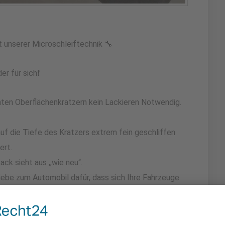
 unserer Microschleiftechnik 🔧
er für sich❗
chten Oberflächenkratzern kein Lackieren Notwendig.
 auf die Tiefe des Kratzers extrem fein geschliffen
ert.
k sieht aus ,,wie neu“.
Liebe zum Automobil dafür, dass sich Ihre Fahrzeuge
 gepflegten Zustand befinden.
sburg und der norddeutschen Region.