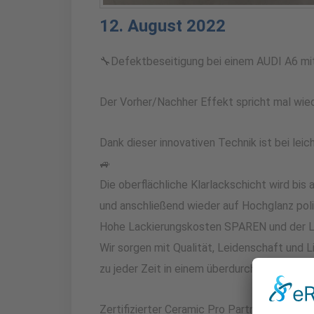
12. August 2022
🔧Defektbeseitigung bei einem AUDI A6 mit
Der Vorher/Nachher Effekt spricht mal wied
Dank dieser innovativen Technik ist bei lei
🚙
Die oberflächliche Klarlackschicht wird bis
und anschließend wieder auf Hochglanz poli
Hohe Lackierungskosten SPAREN und der Lac
Wir sorgen mit Qualität, Leidenschaft und 
zu jeder Zeit in einem überdurchschnittlich
Zertifizierter Ceramic Pro Partner in Rend