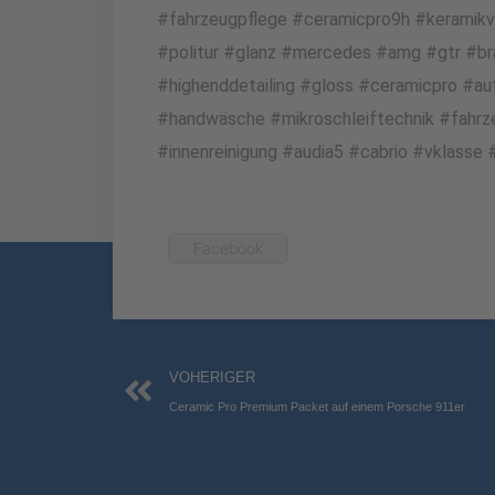
#fahrzeugpflege #ceramicpro9h #keramikv
#politur #glanz #mercedes #amg #gtr #bra
#highenddetailing #gloss #ceramicpro #a
#handwäsche #mikroschleiftechnik #fahrz
#innenreinigung #audia5 #cabrio #vklasse
Facebook
Zurück
VOHERIGER
Ceramic Pro Premium Packet auf einem Porsche 911er