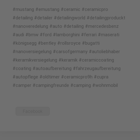
#mustang #emustang #ceramic #ceramicpro
#detailing #detailer #detailingworld #detailingproduckt
#nanoveredelung #auto #detailing #mercedesbenz
#audi #bmw #ford #lamborghini #ferrari #maserati
#königsegg #bentley #rollsroyce #bugatti
#nanoversiegelung #carsofgermany #autoliebhaber
#keramikversiegelung #keramik #ceramiccoating
#coating #autoaufbereitung #fahrzeugaufbereitung
#autopflege #oldtimer #ceramicpro9h #cupra
#camper #campingfreunde #camping #wohnmobil
Facebook