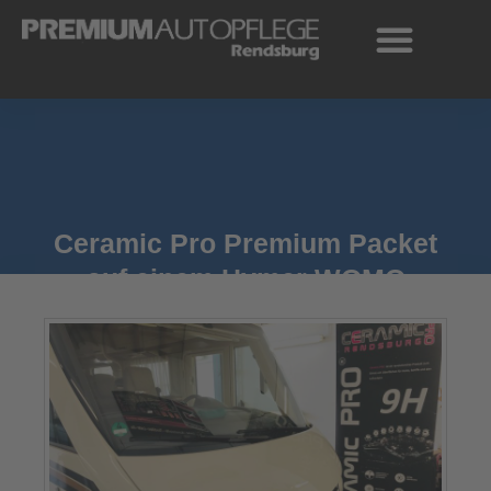
Zum
Inhalt
springen
Ceramic Pro Premium Packet
auf einem Hymer WOMO