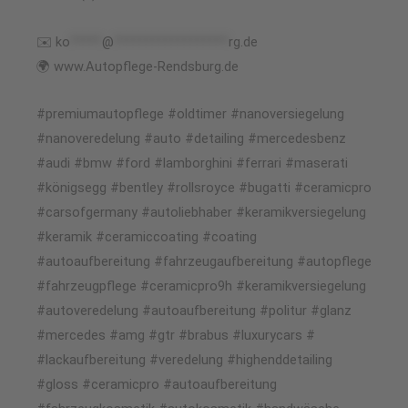
✉️
ko
*****
@
******************
rg.de
🌍 www.Autopflege-Rendsburg.de
#premiumautopflege #oldtimer #nanoversiegelung
#nanoveredelung #auto #detailing #mercedesbenz
#audi #bmw #ford #lamborghini #ferrari #maserati
#königsegg #bentley #rollsroyce #bugatti #ceramicpro
#carsofgermany #autoliebhaber #keramikversiegelung
#keramik #ceramiccoating #coating
#autoaufbereitung #fahrzeugaufbereitung #autopflege
#fahrzeugpflege #ceramicpro9h #keramikversiegelung
#autoveredelung #autoaufbereitung #politur #glanz
#mercedes #amg #gtr #brabus #luxurycars #
#lackaufbereitung #veredelung #highenddetailing
#gloss #ceramicpro #autoaufbereitung