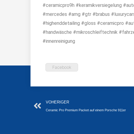
#ceramicpro9h #keramikversiegelung #auto
#mercedes #amg #gtr #brabus #luxurycars
#highenddetailing #gloss #ceramicpro #a
#handwäsche #mikroschleiftechnik #fahrz
#innenreinigung
Facebook
Zurück
VOHERIGER
Ceramic Pro Premium Packet auf einem Porsche 911er