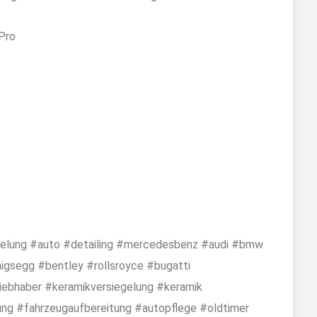
Pro
elung #auto #detailing #mercedesbenz #audi #bmw
nigsegg #bentley #rollsroyce #bugatti
iebhaber #keramikversiegelung #keramik
ung #fahrzeugaufbereitung #autopflege #oldtimer