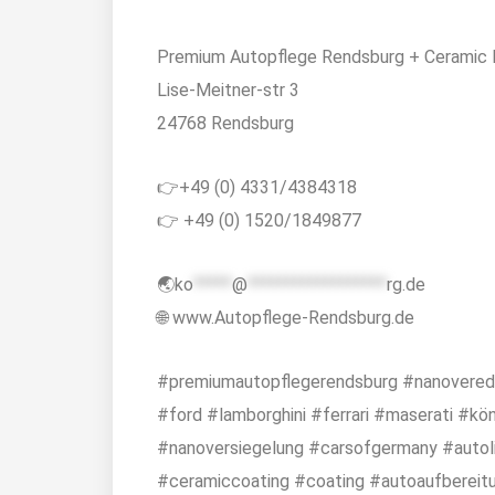
Premium Autopflege Rendsburg + Ceramic 
Lise-Meitner-str 3
24768 Rendsburg
👉+49 (0) 4331/4384318
👉 +49 (0) 1520/1849877
🌏
ko
*****
@
******************
rg.de
🌐 www.Autopflege-Rendsburg.de
#premiumautopflegerendsburg #nanovered
#ford #lamborghini #ferrari #maserati #kö
#nanoversiegelung #carsofgermany #autol
#ceramiccoating #coating #autoaufbereit