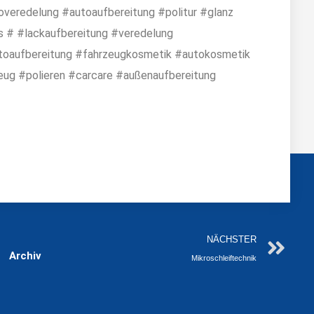
veredelung #autoaufbereitung #politur #glanz
 # #lackaufbereitung #veredelung
utoaufbereitung #fahrzeugkosmetik #autokosmetik
eug #polieren #carcare #außenaufbereitung
Nä
NÄCHSTER
Archiv
Mikroschleiftechnik