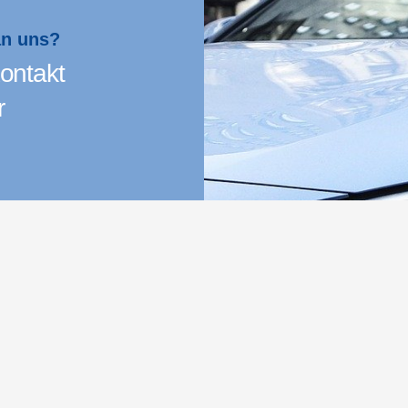
an uns?
ontakt
r