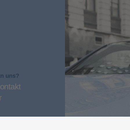
an uns?
ontakt
r