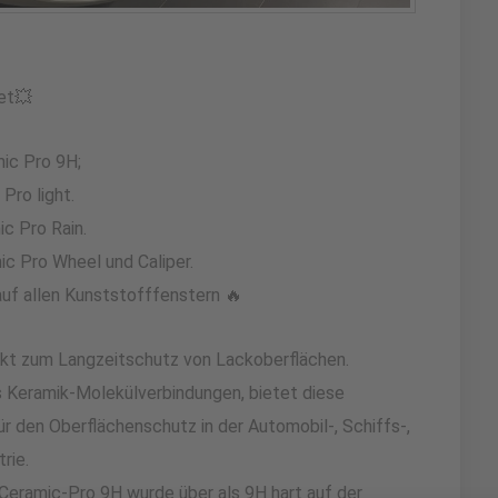
et💥
ic Pro 9H;
Pro light.
c Pro Rain.
c Pro Wheel und Caliper.
uf allen Kunststofffenstern 🔥
dukt zum Langzeitschutz von Lackoberflächen.
us Keramik-Molekülverbindungen, bietet diese
r den Oberflächenschutz in der Automobil-, Schiffs-,
rie.
eramic-Pro 9H wurde über als 9H hart auf der