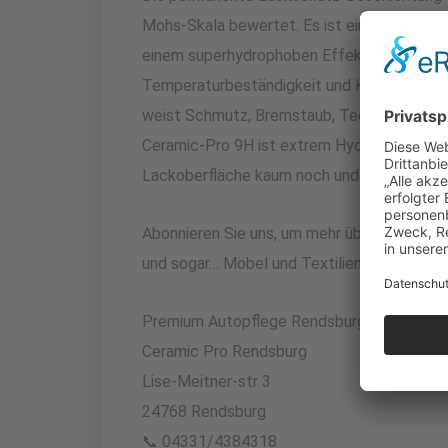
Mohs-Skala bewertet. Es ist eine Beschich
einem superhydrophoben Effekt, sehr hoher 
Temperaturbeständigkeit und Korrosionsbes
weist Schmutz, Bremstaub, Teer, Vogeldrec
Ceramic-Pro 9H ist extrem Hydrophob, das
Lackoberfläche kaum noch und reinigt sich f
Abonnieren Sie uns, um mehr über den beste
und sogar… Möbel und Textilien❗
Premium Autopflege Rendsburg +
Ceramic Pro Rendsburg
Lise-Meitner-str 3
24768 Rendsburg
📞 04331/4384318