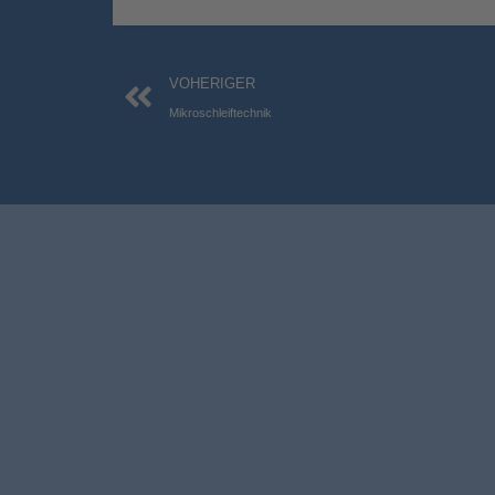
Zurück
VOHERIGER
Mikroschleiftechnik