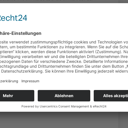
tung mit hervorragender Chemikalienbeständigkeit,
UV-Beständigkeit, Kratzfestigkeit,
tändigkeit. Die Glätte der beschichteten Oberfläche
k und Insekten von Autolack ihres PKWs ab.
 heißt Wasserabweisend und somit verschmutzt die
ast von alleine in Verbindung mit Wasser.
n Schutz zu erfahren für Autos, Yachten, Luftfahrt