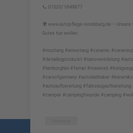
📞 01520/1849877
🌍 www.autopflege-rendsburg.de – Unsere S
Gutes tun wollen.
#mustang #emustang #ceramic #ceramicpro 
#detailingproduckt #nanoveredelung #aut
#lamborghini #ferrari #maserati #königseg
#carsofgermany #autoliebhaber #keramikv
#autoaufbereitung #fahrzeugaufbereitung
#camper #campingfreunde #camping #wo
Facebook