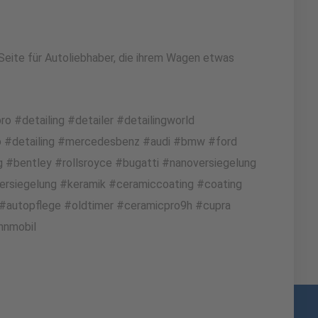
eite für Autoliebhaber, die ihrem Wagen etwas
#detailing #detailer #detailingworld
o #detailing #mercedesbenz #audi #bmw #ford
g #bentley #rollsroyce #bugatti #nanoversiegelung
ersiegelung #keramik #ceramiccoating #coating
 #autopflege #oldtimer #ceramicpro9h #cupra
hnmobil