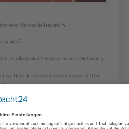
 unserer Microschleiftechnik 🔧
 für sich 👇
chten Oberflächenkratzern kein Lackieren Notwendig.
 auf die Tiefe des Kratzers extrem fein geschliffen
ert.
k sieht aus ,,wie neu“.
Liebe zum Automobil dafür, dass sich Ihre Fahrzeuge
 gepflegten Zustand befinden.
sburg und der norddeutschen Region.