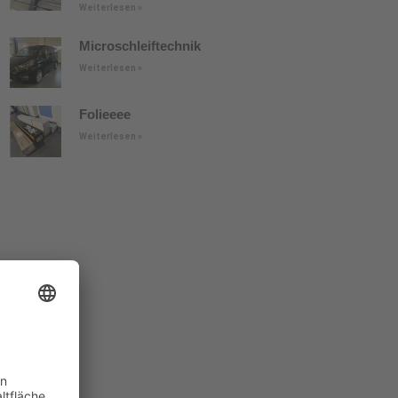
Weiterlesen »
Microschleiftechnik
Weiterlesen »
Folieeee
Weiterlesen »