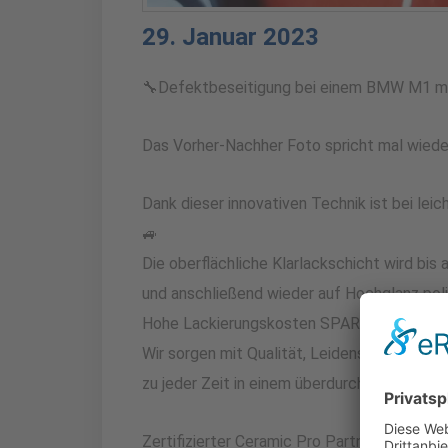
29. Januar 2023
🔧Defektbeseitigung bei einem BMW M1 mit
Das Vorher-Nachher Foto spricht mal wieder
Dank dieser innovativen Technik ist bei lei
🚙
Die oberflächliche Klarlackschicht wird bis
und anschließend wieder auf Hochglanz poli
Hohe Lackierungskosten SPAREN und der Lac
Wir sorgen mit Qualität, Leidenschaft und 
zu jeder Zeit in einem überdurchschnittlich
Zertifizierter Ceramic Pro Partner in Rend