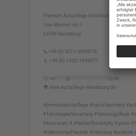
Premium Autopflege Rendsburg + Ceramic 
Lise-Meitner-str 3
24768 Rendsburg
📞+49 (0) 4331/4384318
📱 +49 (0) 1520/1849877
✉️
ko
*****
@
******************
rg.de
🌍 www.Autopflege-Rendsburg.de
#premiumautopflege #carsofgermany #auto
#fahrzeugaufbereitung #fahrzeugpflege #a
#luxurycars # #lackaufbereitung #gloss 
#mikroschleiftechnik #fahrzeug #polieren