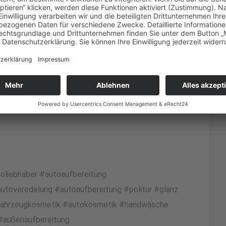
Pro
liebhaber #autoaufbereitung
utoveredelung #autoaufbereitung #politur #glanz
#fahrzeugkosmetik #autokosmetik #handwäsche
 #außenaufbereitung