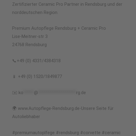
Zertifizierter Ceramic Pro Partner in Rendsburg und der
norddeutschen Region.
Premium Autopflege Rendsburg + Ceramic Pro
Lise-Meitner-str 3
24768 Rendsburg
📞+49 (0) 4331/4384318
📱 +49 (0) 1520/1849877
✉️
ko
*****
@
******************
rg.de
🌍 www.Autopflege-Rendsburg.de-Unsere Seite für
Autoliebhaber
#premiumautoplfege #rendsburg #corvette #ceramic