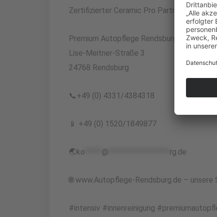
Zertifizierter Ceramic Pro Partner in Rend
Premium Autopflege Rendsburg + Ceramic 
Lise-Meitner-Straße 3
24768 Rendsburg
📞+49 (0) 4331/4384318
📱 +49 (0) 1520/1849877
🌏
ko
*****
@
******************
rg.de
🌐 www.Autopflege-Rendsburg.de – unsere S
#intensiv #innenreinigung #premiumautop