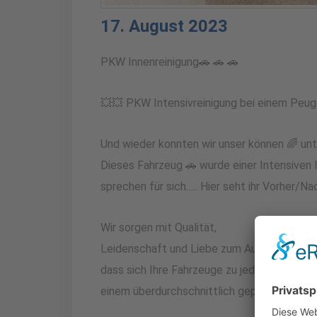
17. August 2023
PKW Innenreinigung🚗 🚗 🚗
💥💥 PKW Intensivreinigung bei einem Peu
Und wieder konnten wir unser können 🌈 unt
Dieses Fahrzeug 🚗 wurde einer Intensiven 
sprechen für sich….. Hier seht ihr Vorher/Na
Wir sorgen mit Qualität,
Leidenschaft und Liebe zum Automobil dafü
dass sich Ihre Fahrzeuge zu jeder Zeit in
einem überdurchschnittlich gepflegten Zus