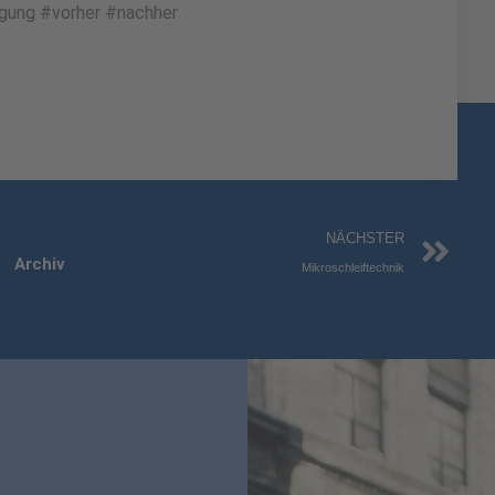
igung #vorher #nachher
Nä
NÄCHSTER
Archiv
Mikroschleiftechnik