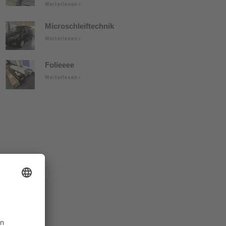
Weiterlesen »
Microschleiftechnik
Weiterlesen »
Folieeee
Weiterlesen »