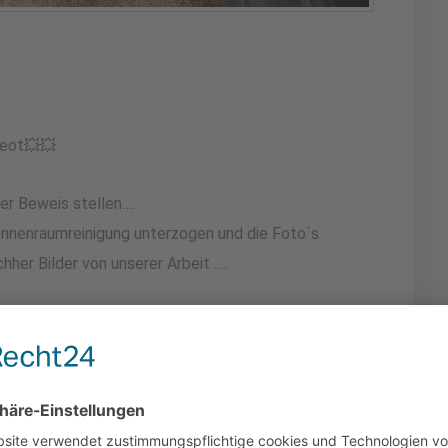
geot💥💥
er Beweis stellen….
Innenraumreinigung unterzogen und die Foto´s
chher Bilder von unserer Arbeit ….
r,
tand befinden.