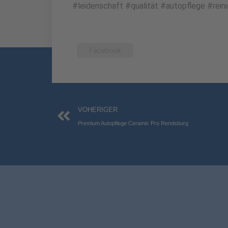
#leidenschaft #qualität #autopflege #rein
Facebook
Zurück
VOHERIGER
Premium Autopflege Ceramic Pro Rendsburg