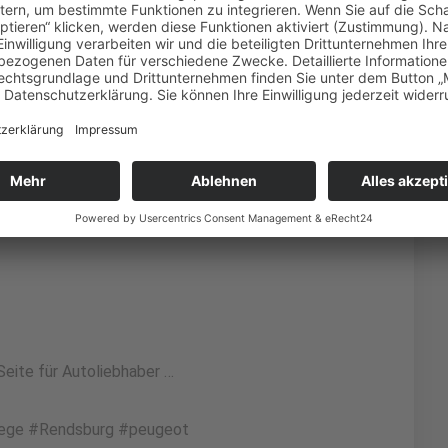
sburg und der norddeutschen Region.
Pro
eite für Autoliebhaber …
flege #Rendsburg #peugeot