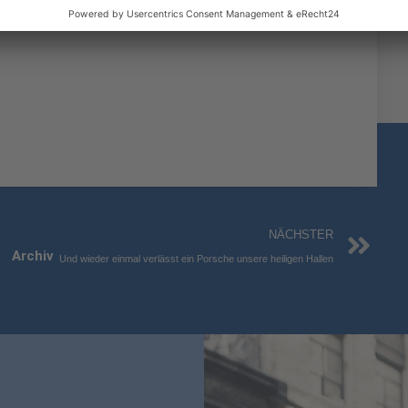
z
Nä
NÄCHSTER
Archiv
Und wieder einmal verlässt ein Porsche unsere heiligen Hallen