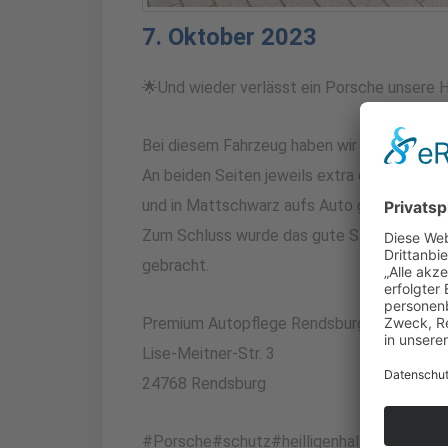
7. Oktober 2023
🌟Und wieder verlässt ein Porsche unsere H
Bei diesem Fahrzeug haben wir auf dem Dach
An beiden Seiten jeweils extra einen Porsche
und in Mattschwarz aufs Auto gebracht.
Zum Schluss wurde das gute Stück auf getr
gebracht.
Premium Autopflege Rendsburg
Lise-Meitner-Str. 3
24768 Rendsburg
#Porsche#schutz#heilligenhallen#premiu