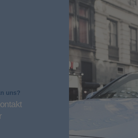
an uns?
ontakt
r