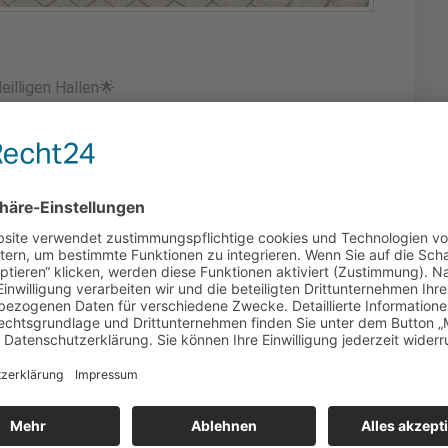
eilligen Hallen🌟
 und Front Steinschlagschutzfolie foliert.
 Schriftzug erstellt,( da dieser nicht zu kaufen ist)
ailert und zurück zum Porsche Zentrum Kiel
m