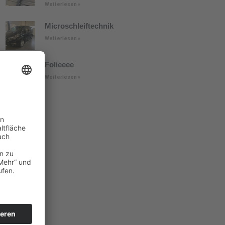
Weiterlesen »
Microschleiftechnik
Weiterlesen »
Folieeee
Weiterlesen »