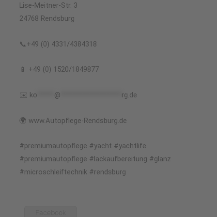
Lise-Meitner-Str. 3
24768 Rendsburg
📞+49 (0) 4331/4384318
📱 +49 (0) 1520/1849877
✉️
ko
*****
@
******************
rg.de
🌍 www.Autopflege-Rendsburg.de
#premiumautopflege #yacht #yachtlife
#premiumautopflege #lackaufbereitung #glanz
#microschleiftechnik #rendsburg
Facebook