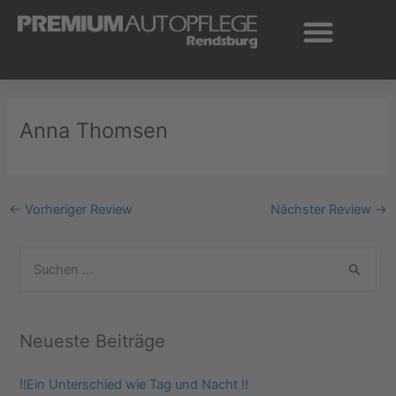
Zum
Inhalt
springen
Anna Thomsen
←
Vorheriger Review
Nächster Review
→
S
u
c
Neueste Beiträge
h
e
‼️Ein Unterschied wie Tag und Nacht ‼️