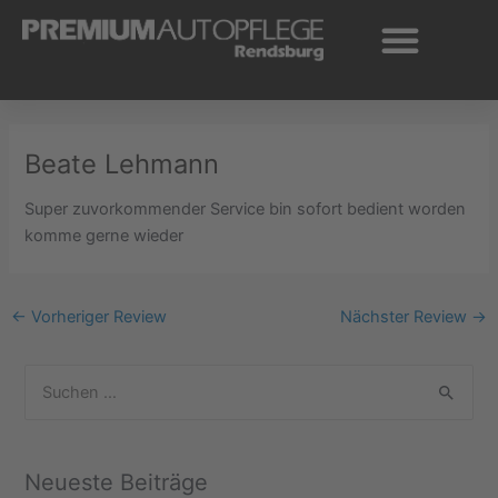
Zum
Inhalt
springen
Beate Lehmann
Super zuvorkommender Service bin sofort bedient worden
komme gerne wieder
←
Vorheriger Review
Nächster Review
→
S
u
c
Neueste Beiträge
h