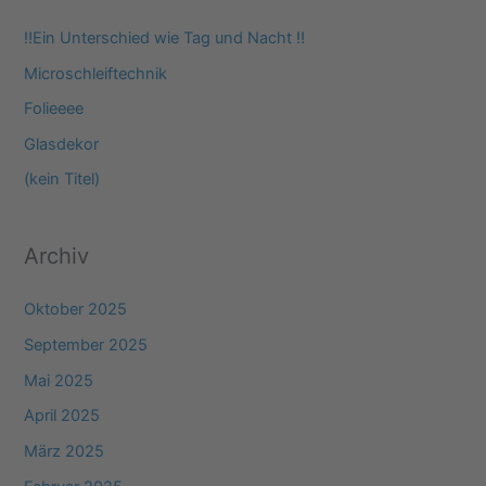
e
‼️Ein Unterschied wie Tag und Nacht ‼️
n
Microschleiftechnik
n
Folieeee
a
Glasdekor
c
(kein Titel)
h
:
Archiv
Oktober 2025
September 2025
Mai 2025
April 2025
März 2025