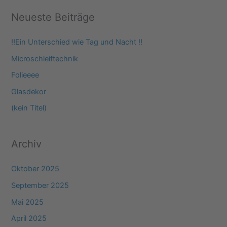
c
Neueste Beiträge
h
e
‼️Ein Unterschied wie Tag und Nacht ‼️
n
Microschleiftechnik
n
Folieeee
a
Glasdekor
c
(kein Titel)
h
:
Archiv
Oktober 2025
September 2025
Mai 2025
April 2025