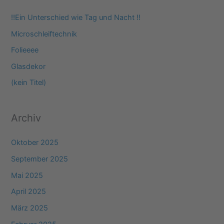
e
‼️Ein Unterschied wie Tag und Nacht ‼️
n
Microschleiftechnik
n
Folieeee
a
Glasdekor
c
(kein Titel)
h
:
Archiv
Oktober 2025
September 2025
Mai 2025
April 2025
März 2025