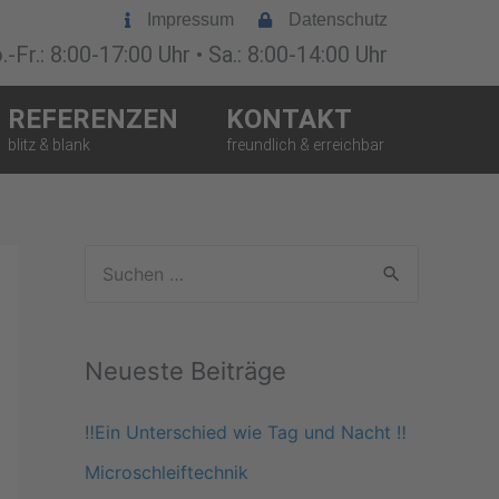
Impressum
Datenschutz
-Fr.: 8:00-17:00 Uhr • Sa.: 8:00-14:00 Uhr
REFERENZEN
KONTAKT
S
u
c
Neueste Beiträge
h
e
‼️Ein Unterschied wie Tag und Nacht ‼️
n
Microschleiftechnik
n