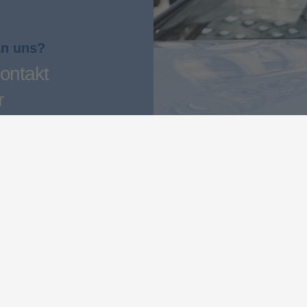
an uns?
ontakt
r