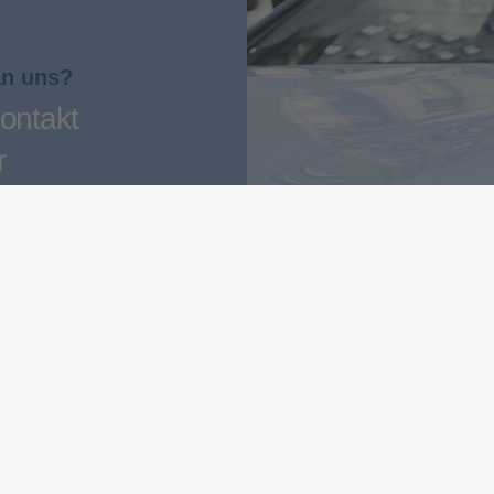
an uns?
ontakt
r