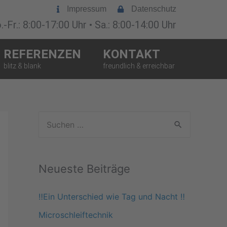
Impressum
Datenschutz
-Fr.: 8:00-17:00 Uhr • Sa.: 8:00-14:00 Uhr
REFERENZEN
KONTAKT
S
u
c
Neueste Beiträge
h
e
‼️Ein Unterschied wie Tag und Nacht ‼️
n
Microschleiftechnik
n