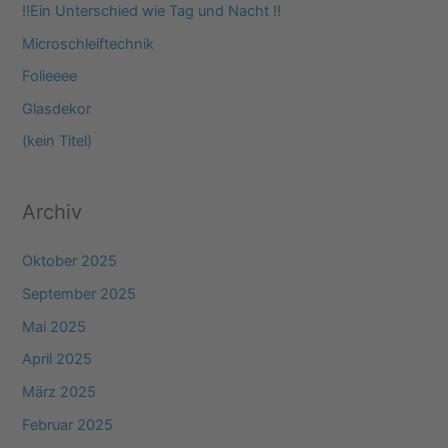
e
‼️Ein Unterschied wie Tag und Nacht ‼️
n
Microschleiftechnik
n
Folieeee
a
Glasdekor
c
(kein Titel)
h
:
Archiv
Oktober 2025
September 2025
Mai 2025
April 2025
März 2025
Februar 2025