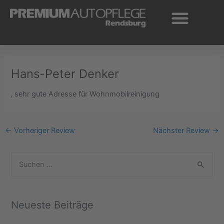
Zum
Inhalt
springen
Hans-Peter Denker
‚ sehr gute Adresse für Wohnmobilreinigung
←
Vorheriger Review
Nächster Review
→
S
u
c
Neueste Beiträge
h