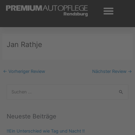
Zum
Inhalt
springen
Jan Rathje
←
Vorheriger Review
Nächster Review
→
S
u
c
Neueste Beiträge
h
e
‼️Ein Unterschied wie Tag und Nacht ‼️