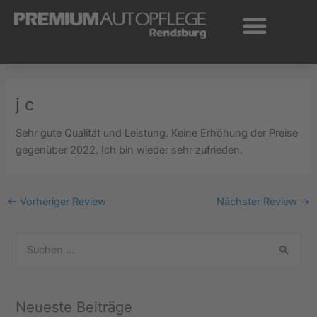
Zum
Inhalt
springen
j c
Sehr gute Qualität und Leistung. Keine Erhöhung der Preise
gegenüber 2022. Ich bin wieder sehr zufrieden.
←
Vorheriger Review
Nächster Review
→
S
u
c
Neueste Beiträge
h