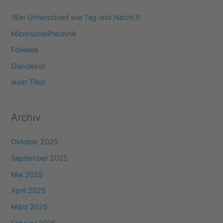
e
‼️Ein Unterschied wie Tag und Nacht ‼️
n
Microschleiftechnik
n
Folieeee
a
Glasdekor
c
(kein Titel)
h
:
Archiv
Oktober 2025
September 2025
Mai 2025
April 2025
März 2025