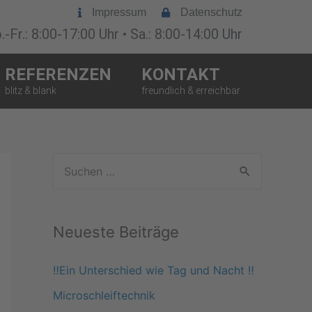
Impressum
Datenschutz
-Fr.: 8:00-17:00 Uhr • Sa.: 8:00-14:00 Uhr
REFERENZEN
KONTAKT
S
u
c
Neueste Beiträge
h
e
‼️Ein Unterschied wie Tag und Nacht ‼️
n
Microschleiftechnik
n