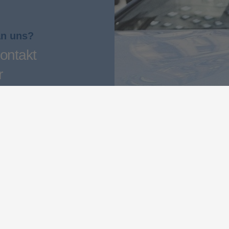
an uns?
ontakt
r