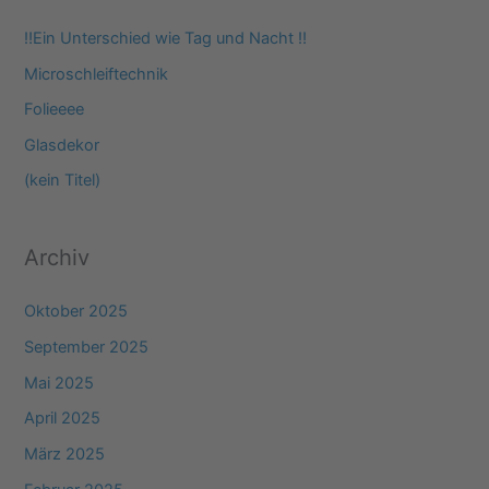
e
‼️Ein Unterschied wie Tag und Nacht ‼️
n
Microschleiftechnik
n
Folieeee
a
Glasdekor
c
(kein Titel)
h
:
Archiv
Oktober 2025
September 2025
Mai 2025
April 2025
März 2025