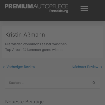
Zum
Inhalt
springen
Kristin Aßmann
Nie wieder Wohnmobil selber waschen.
Top Arbeit 🙂 kommen gerne wieder.
←
Vorheriger Review
Nächster Review
→
S
u
c
Neueste Beiträge
h