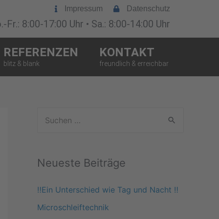
Impressum
Datenschutz
-Fr.: 8:00-17:00 Uhr • Sa.: 8:00-14:00 Uhr
REFERENZEN
KONTAKT
S
u
c
Neueste Beiträge
h
e
‼️Ein Unterschied wie Tag und Nacht ‼️
n
Microschleiftechnik
n