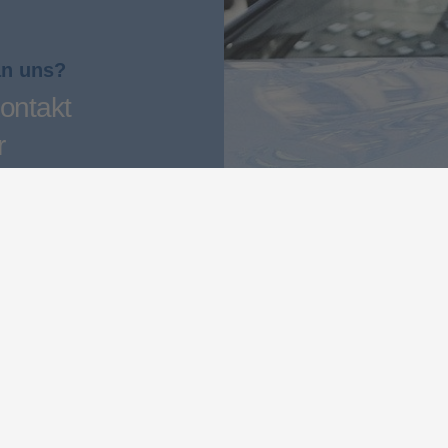
an uns?
ontakt
r