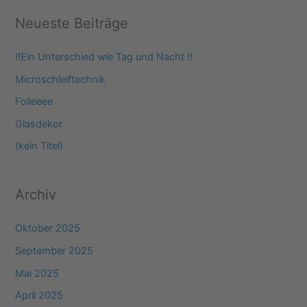
c
Neueste Beiträge
h
e
‼️Ein Unterschied wie Tag und Nacht ‼️
n
Microschleiftechnik
n
Folieeee
a
Glasdekor
c
(kein Titel)
h
:
Archiv
Oktober 2025
September 2025
Mai 2025
April 2025