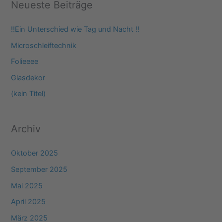
Neueste Beiträge
h
e
‼️Ein Unterschied wie Tag und Nacht ‼️
n
Microschleiftechnik
n
Folieeee
a
Glasdekor
c
(kein Titel)
h
:
Archiv
Oktober 2025
September 2025
Mai 2025
April 2025
März 2025