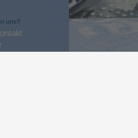
an uns?
ontakt
r