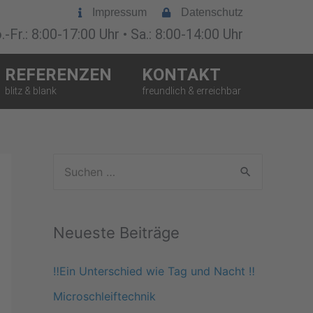
Impressum
Datenschutz
-Fr.: 8:00-17:00 Uhr • Sa.: 8:00-14:00 Uhr
REFERENZEN
KONTAKT
S
u
c
Neueste Beiträge
h
e
‼️Ein Unterschied wie Tag und Nacht ‼️
n
Microschleiftechnik
n