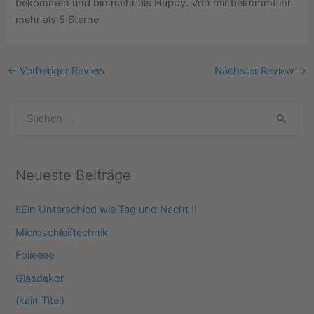
bekommen und bin mehr als Happy. Von mir bekommt ihr
mehr als 5 Sterne
←
Vorheriger Review
Nächster Review
→
S
u
c
Neueste Beiträge
h
e
‼️Ein Unterschied wie Tag und Nacht ‼️
n
Microschleiftechnik
n
Folieeee
a
Glasdekor
c
(kein Titel)
h