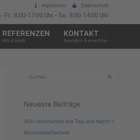
Impressum
Datenschutz
-Fr.: 8:00-17:00 Uhr • Sa.: 8:00-14:00 Uhr
REFERENZEN
KONTAKT
S
u
c
Neueste Beiträge
h
e
‼️Ein Unterschied wie Tag und Nacht ‼️
n
Microschleiftechnik
n