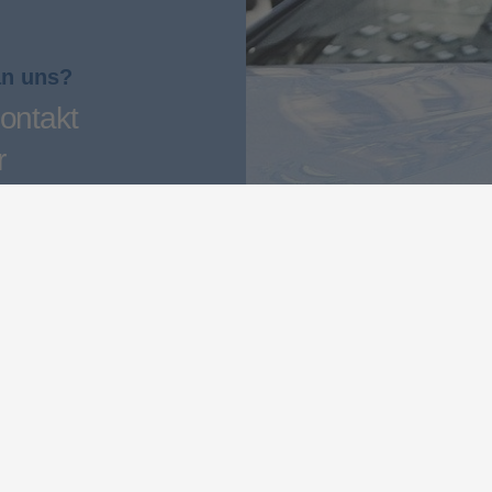
an uns?
ontakt
r