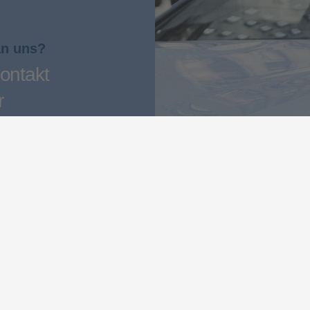
an uns?
ontakt
r