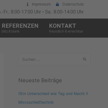
Impressum
Datenschutz
-Fr.: 8:00-17:00 Uhr • Sa.: 8:00-14:00 Uhr
REFERENZEN
KONTAKT
S
u
c
Neueste Beiträge
h
e
‼️Ein Unterschied wie Tag und Nacht ‼️
n
Microschleiftechnik
n