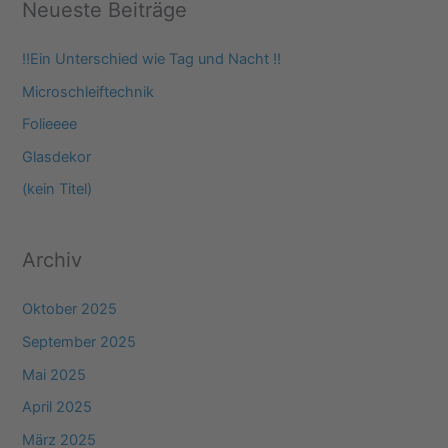
Neueste Beiträge
h
e
‼️Ein Unterschied wie Tag und Nacht ‼️
n
Microschleiftechnik
n
Folieeee
a
Glasdekor
c
(kein Titel)
h
:
Archiv
Oktober 2025
September 2025
Mai 2025
April 2025
März 2025