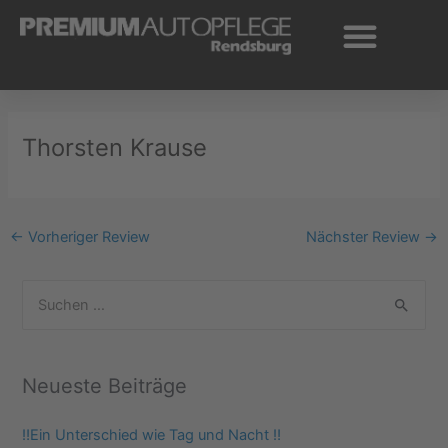
Zum
Inhalt
springen
Thorsten Krause
←
Vorheriger Review
Nächster Review
→
S
u
c
Neueste Beiträge
h
e
‼️Ein Unterschied wie Tag und Nacht ‼️