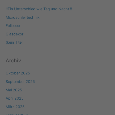
e
‼️Ein Unterschied wie Tag und Nacht ‼️
n
Microschleiftechnik
n
Folieeee
a
Glasdekor
c
(kein Titel)
h
:
Archiv
Oktober 2025
September 2025
Mai 2025
April 2025
März 2025