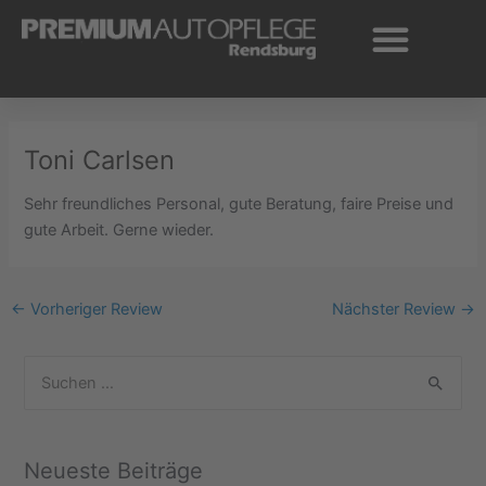
Zum
Inhalt
springen
Toni Carlsen
Sehr freundliches Personal, gute Beratung, faire Preise und
gute Arbeit. Gerne wieder.
←
Vorheriger Review
Nächster Review
→
S
u
c
Neueste Beiträge
h