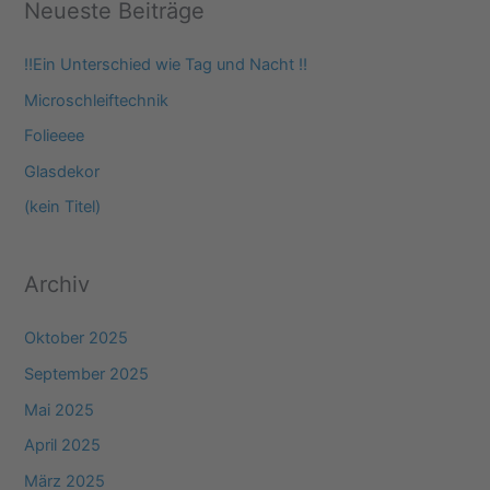
Neueste Beiträge
h
e
‼️Ein Unterschied wie Tag und Nacht ‼️
n
Microschleiftechnik
n
Folieeee
a
Glasdekor
c
(kein Titel)
h
:
Archiv
Oktober 2025
September 2025
Mai 2025
April 2025
März 2025