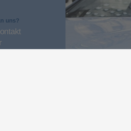
an uns?
ontakt
r