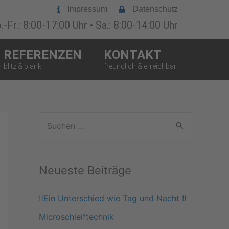
Impressum
Datenschutz
-Fr.: 8:00-17:00 Uhr • Sa.: 8:00-14:00 Uhr
REFERENZEN
KONTAKT
S
u
c
Neueste Beiträge
h
e
‼️Ein Unterschied wie Tag und Nacht ‼️
n
Microschleiftechnik
n