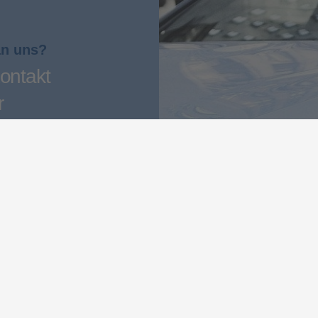
an uns?
ontakt
r