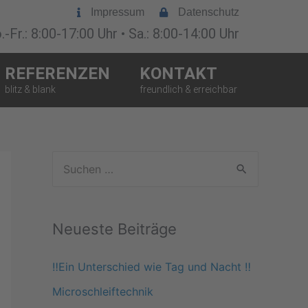
Impressum
Datenschutz
-Fr.: 8:00-17:00 Uhr • Sa.: 8:00-14:00 Uhr
REFERENZEN
KONTAKT
S
u
c
Neueste Beiträge
h
e
‼️Ein Unterschied wie Tag und Nacht ‼️
n
Microschleiftechnik
n